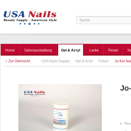
Home
Salonausstattung
Gel & Acryl
Lacke
Pinsel
N
Zur Übersicht
USA Nails Supply
Gel & Acryl
Pulver
Jo-Kel Na
Jo
Bewe