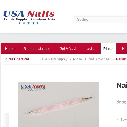
Home
Salonausstattung
Gel & Acryl
Lacke
Pinsel
Na
Zur Übersicht
USA Nails Supply
Pinsel
Nail Art-Pinsel
Nailart
Nai
Bewe