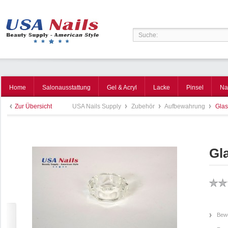
Home
Salonausstattung
Gel & Acryl
Lacke
Pinsel
Na
Zur Übersicht
USA Nails Supply
Zubehör
Aufbewahrung
Glas
Gl
Bewe