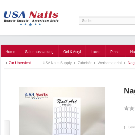
Home
Salonausstattung
Gel & Acryl
Lacke
Pinsel
Na
Zur Übersicht
USA Nails Supply
Zubehör
Werbematerial
Nage
Nag
Bewe