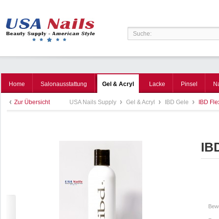
Home
Salonausstattung
Gel & Acryl
Lacke
Pinsel
N
Zur Übersicht
USA Nails Supply
Gel & Acryl
IBD Gele
IBD Fle
IBD
Bewe