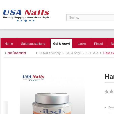
Home
Salonausstattung
Gel & Acryl
Lacke
Pinsel
N
Zur Übersicht
USA Nails Supply
Gel & Acryl
IBD Gele
Hard Ge
Ha
Bewe