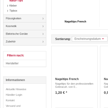
Natur-Tips
Kleber
Tipbox
Flüssigkeiten
Nageltips French
Kosmetik
Elektrische Geräte
Erscheinungsdatum
Sortierung:
Zubehör
Filtern nach:
Hersteller
Nageltips French
Nag
Informationen
Nageltips für den professionellen
Nag
Gebracuh. von 0...
Geb
Aktuelle Hinweise
1,20 € *
0,
Händler-Login
Kontakt
Versand und