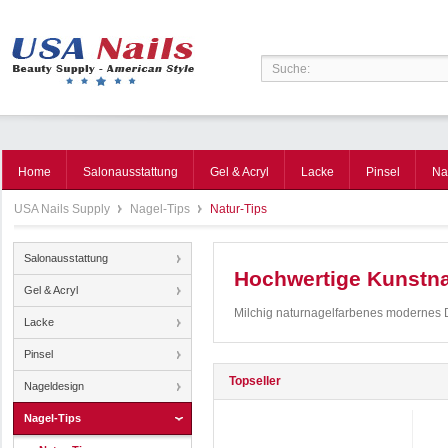
Home
Salonausstattung
Gel & Acryl
Lacke
Pinsel
Na
USA Nails Supply
Nagel-Tips
Natur-Tips
Salonausstattung
Hochwertige Kunstna
Gel & Acryl
Milchig naturnagelfarbenes modernes
Lacke
Pinsel
Topseller
Nageldesign
Nagel-Tips
1