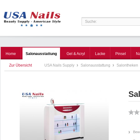
Home
Salonausstattung
Gel & Acryl
Lacke
Pinsel
Na
Zur Übersicht
USA Nails Supply
Salonausstattung
Salontheken
Sa
Bewe