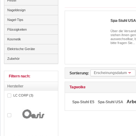
Pinsel
Nageldesign
Nagel-Tips
Spa-Stuhl USA
Flüssigkeiten
Über die Versand
stehen ihnen ger
auswechselbar, b
Kosmetik
bitte fragen Sie...
Elektrische Geräte
Zubehör
Erscheinungsdatum
Sortierung:
Filtern nach:
Hersteller
Tagwolke
LC CORP (3)
Arb
Spa-Stuhl E5
Spa-Stuhl USA