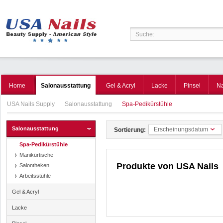
Home
Salonausstattung
Gel & Acryl
Lacke
Pinsel
Na
USA Nails Supply
Salonausstattung
Spa-Pedikürstühle
Salonausstattung
Erscheinungsdatum
Sortierung:
Spa-Pedikürstühle
Manikürtische
Produkte von
USA Nails
Salontheken
Arbeitsstühle
Gel & Acryl
Lacke