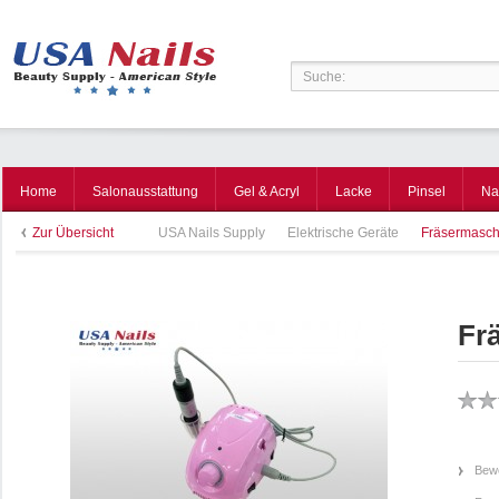
Home
Salonausstattung
Gel & Acryl
Lacke
Pinsel
Na
Zur Übersicht
USA Nails Supply
Elektrische Geräte
Fräsermasch
Fr
Bewe