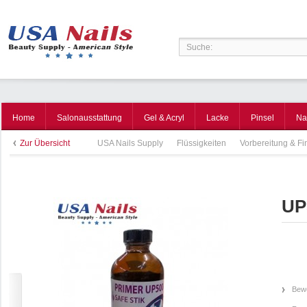
Home
Salonausstattung
Gel & Acryl
Lacke
Pinsel
Na
Zur Übersicht
USA Nails Supply
Flüssigkeiten
Vorbereitung & Fi
UP5
Bewe